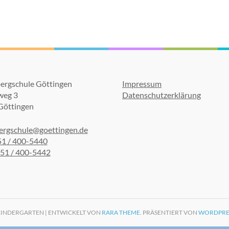
ergschule Göttingen
Impressum
weg 3
Datenschutzerklärung
Göttingen
ergschule@goettingen.de
551 / 400-5440
551 / 400-5442
KINDERGARTEN | ENTWICKELT VON
RARA THEME
. PRÄSENTIERT VON
WORDPRE